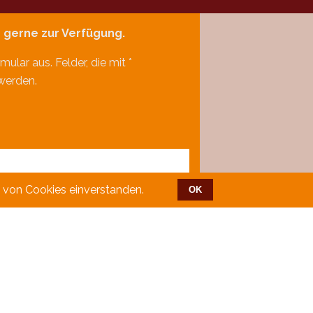
n gerne zur Verfügung.
ular aus. Felder, die mit *
werden.
z von Cookies einverstanden.
OK