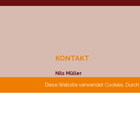
KONTAKT
Nils Müller
Obere Str. 31
Diese Website verwendet Cookies. Durch d
32839 Steinheim
fon_05233 9537455
fax_05233 9537456
mobil_0170 3867500