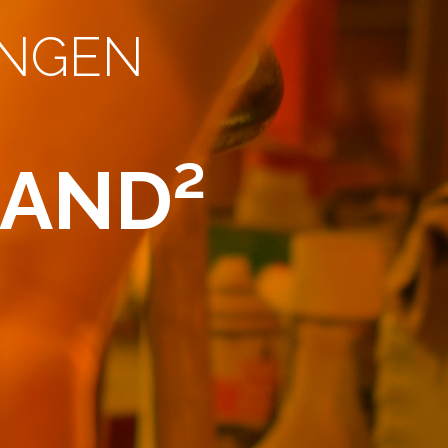
UNGEN
HAND²