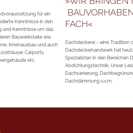
»WIR BRINGEN 
BAUVORHABEN
undvoraussetzung für ein
dierte Kenntnisse in den
FACH«
g und Kenntnisse um das
rieren Bauwerksteile wie
Dachdeckerei – eine Tradition d
one, Innenausbau und auch
Dachdeckerhandwerk hat heutzu
ockhäuser, Carports,
Spezialisten in den Bereichen
ebengebäude etc.
Abdichtungstechnik. Unser Lei
Dachsanierung, Dachbegrünung
Dachdämmung u.v.m.