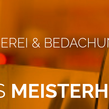
EREI & BEDACH
S
MEISTER