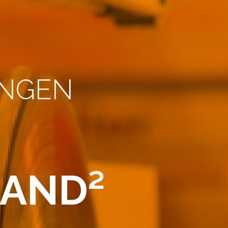
UNGEN
HAND²