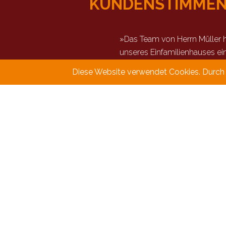
KUNDEN­STIMME
»Das Team von Herrn Müller h
unseres Einfamilienhauses ein
war sehr sympathisch!«
Diese Website verwendet Cookies. Durch d
Tobias F. / Münster
KONTAKT