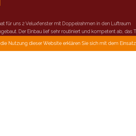
N
at für uns 2 Veluxfenster mit Doppelrahmen in den Luftraum
gebaut. Der Einbau lief sehr routiniert und kompetent ab, das
ie Nutzung dieser Website erklären Sie sich mit dem Einsat
Für weitere Fragen stehen wir Ihne
Füllen Sie bitte das folgende Kontaktform
gekenzeichnet sind, müssen ausgefüllt 
Anrede
Herr
Frau